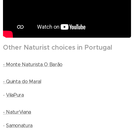
Other Naturist choices in Portugal
- Monte Naturista O Barão
- Quinta do Maral
-
VilaPura
- NaturViana
-
Samonatura